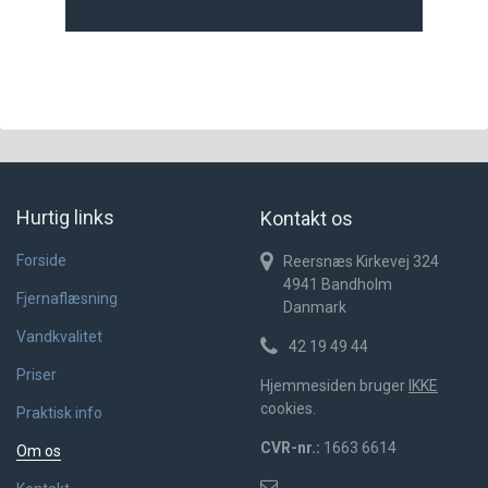
Hurtig links
Kontakt os
Forside
Reersnæs Kirkevej 324
4941
Bandholm
Fjernaflæsning
Danmark
Vandkvalitet
42 19 49 44
Priser
Hjemmesiden bruger
IKKE
cookies.
Praktisk info
CVR-nr.:
1663 6614
Om os